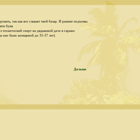
ровать, так как все слышат твой базар. И ранние подъемы.
яти букв.
ил технический спиpт на дядькиной даче в гаpаже.
бы оно было женщиной до 35-37 лет).
Дальше