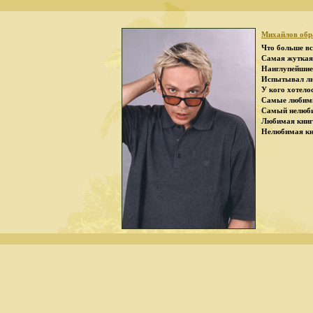
Михайлов обра
Что больше вс
Самая жуткая
Наиглупейшие
Испытывал ли 
У кого хотело
Самые любим
Самый нелюб
Любимая книг
Нелюбимая кн