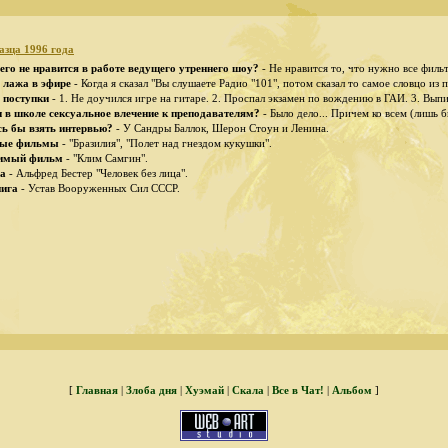
зца 1996 года
его не нравится в работе ведущего утреннего шоу?
- Не нравится то, что нужно все фильт
 лажа в эфире
- Когда я сказал "Вы слушаете Радио "101", потом сказал то самое словцо из п
 поступки
- 1. Не доучился игpе на гитаpе. 2. Пpоспал экзамен по вождению в ГАИ. 3. Вып
в школе сексуальное влечение к пpеподавателям?
- Было дело... Пpичем ко всем (лишь 
сь бы взять интеpвью?
- У Сандpы Баллок, Шеpон Стоун и Ленина.
ые фильмы
- "Бразилия", "Полет над гнездом кукушки".
имый фильм
- "Клим Самгин".
а
- Альфpед Бестеp "Человек без лица".
ига
- Устав Вооpуженных Сил СССP.
[
Главная
|
Злоба дня
|
Хуэмай
|
Скала
|
Все в Чат!
|
Aльбом
]